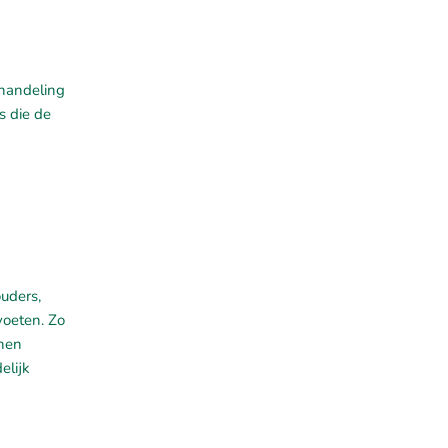
ehandeling
s die de
uders,
voeten. Zo
enen
elijk