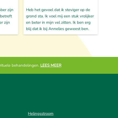
ber zijn
Heb het gevoel dat ik steviger op de
Ik heb
betreft
grond sta. Ik voel mij een stuk vrolijker
linker
r zijn
en beter in mijn vel zitten. Ik ben erg
shoulde
blij dat ik bij Annelies geweest ben.
bedank
irituele behandelingen.
LEES MEER
Helingsstroom