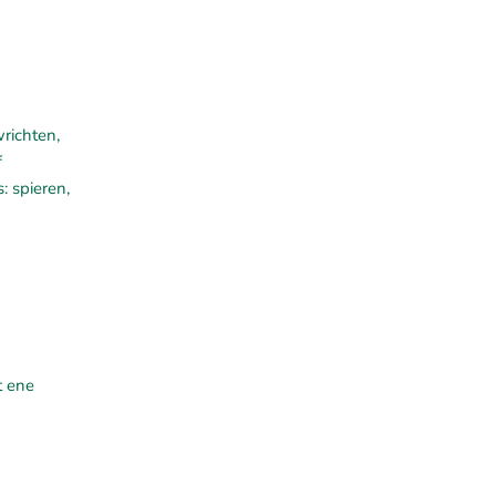
wrichten,
f
: spieren,
t ene