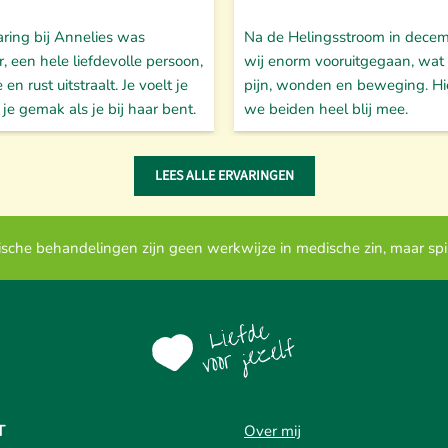
aring bij Annelies was
Na de Helingsstroom in decem
r, een hele liefdevolle persoon,
wij enorm vooruitgegaan, wat 
e en rust uitstraalt. Je voelt je
pijn, wonden en beweging. Hie
 je gemak als je bij haar bent.
we beiden heel blij mee.
LEES ALLE ERVARINGEN
tische behandelingen zijn geen werkwijze in medische zin, maar sp
T
Over mij