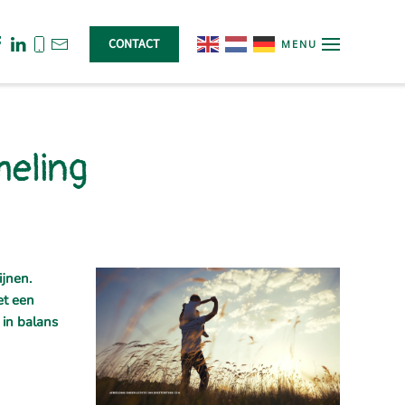
CONTACT
MENU
heling
ijnen.
et een
 in balans