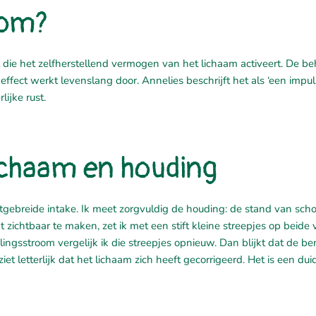
room?
ht die het zelfherstellend vermogen van het lichaam activeert. De b
effect werkt levenslang door. Annelies beschrijft het als ‘een impul
lijke rust.
 lichaam en houding
tgebreide intake. Ik meet zorgvuldig de houding: de stand van scho
zichtbaar te maken, zet ik met een stift kleine streepjes op beide 
Helingsstroom vergelijk ik die streepjes opnieuw. Dan blijkt dat de b
iet letterlijk dat het lichaam zich heeft gecorrigeerd. Het is een duid