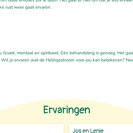
 om oude emoties los te laten. Het gaat er niet om dat je iets ervaar
ijke rust weer gaat ervaren.
s: fysiek, mentaal en spiritueel. Eén behandeling is genoeg. Het ga
. Wil je ervaren wat de Helingsstroom voor jou kan betekenen? N
Ervaringen
Jos en Lenie