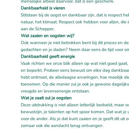
menselijke arbeid daarvoor, dat is een geschenk.
Dankbaarheid is vieren
Stilstaan bij de oogst en dankbaar zijn, dat is respect
natuur, het klimaat. Respect ook hebben voor allen, di
aan de Schepper.
Wat zaaien en oogsten wij?
Ook wanneer je niet betrokken bent bij dit proces en de
gedachten en je daden? Neem daar eens de tijd voor om 
Dankbaarheid geeft energie
Vaak richten we onze blik alleen op wat niet goed gaat, 
en beperkt. Probeer eens bewust om elke dag dankbaar t
hebt ontmoet, de alledaagse ervaringen, hoe moeilijk die
toenemen. Op die manier zul je ook je gewone dagelijk
vreugde en levensenergie ontstaan.
Wat je zaait zul je oogsten
Deze uitdrukking is niet alleen letterlijk bedoeld, maar oo
bewustzijn, je talenten op het spoor komen. Dat wat je ui
voor de ander. Als je dat kunt zaaien en je geeft dit ui
zomaar ook die aandacht terug ontvangen.