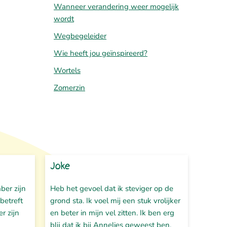
Wanneer verandering weer mogelijk
wordt
Wegbegeleider
Wie heeft jou geïnspireerd?
Wortels
Zomerzin
Joke
Jann
ber zijn
Heb het gevoel dat ik steviger op de
Ik heb
betreft
grond sta. Ik voel mij een stuk vrolijker
linker
r zijn
en beter in mijn vel zitten. Ik ben erg
shoulde
blij dat ik bij Annelies geweest ben.
bedank