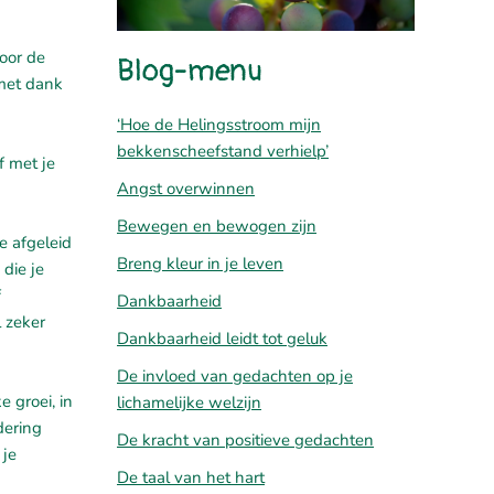
voor de
Blog-menu
 met dank
‘Hoe de Helingsstroom mijn
bekkenscheefstand verhielp’
f met je
Angst overwinnen
Bewegen en bewogen zijn
e afgeleid
Breng kleur in je leven
die je
f
Dankbaarheid
 zeker
Dankbaarheid leidt tot geluk
De invloed van gedachten op je
e groei, in
lichamelijke welzijn
dering
De kracht van positieve gedachten
 je
De taal van het hart