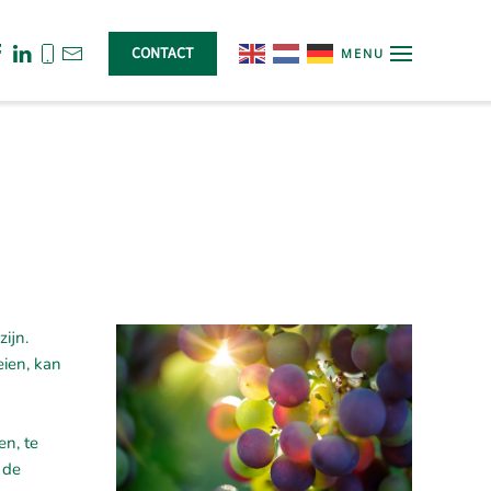
CONTACT
MENU
ijn.
eien, kan
n, te
 de